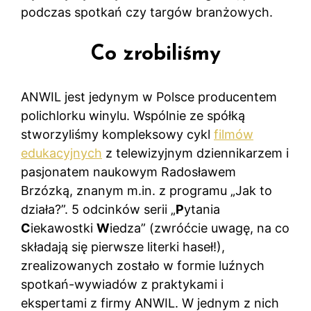
podczas spotkań czy targów branżowych.
Co zrobiliśmy
ANWIL jest jedynym w Polsce producentem
polichlorku winylu. Wspólnie ze spółką
stworzyliśmy kompleksowy cykl
filmów
edukacyjnych
z telewizyjnym dziennikarzem i
pasjonatem naukowym Radosławem
Brzózką, znanym m.in. z programu „Jak to
działa?”. 5 odcinków serii „
P
ytania
C
iekawostki
W
iedza” (zwróćcie uwagę, na co
składają się pierwsze literki haseł!),
zrealizowanych zostało w formie luźnych
spotkań-wywiadów z praktykami i
ekspertami z firmy ANWIL. W jednym z nich