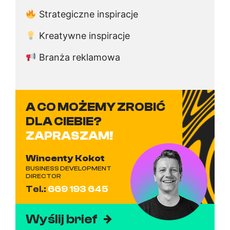
Strategiczne inspiracje
Kreatywne inspiracje
Branża reklamowa
A CO MOŻEMY ZROBIĆ
DLA CIEBIE?
ZAPRASZAM!
Wincenty Kokot
BUSINESS DEVELOPMENT
DIRECTOR
Tel.:
669 193 645
Wyślij brief