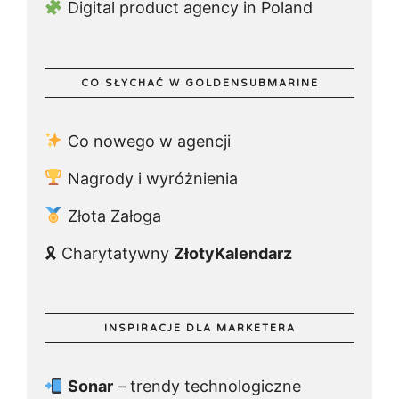
Digital product agency in Poland
dostępne są w ustawieniach oprogramowania
(przeglądarki internetowej).
Korzystanie z plików cookie we wskazanych powyżej
CO SŁYCHAĆ W GOLDENSUBMARINE
celach może wiązać się z przetwarzaniem Twoich
danych osobowych. Administratorem Twoich danych
Co nowego w agencji
osobowych jest GoldenSubmarine Sp. z o.o. Sp.k.
Więcej informacji o korzystaniu przez nas i naszych
Nagrody i wyróżnienia
partnerów z plików cookie oraz o przetwarzaniu Twoich
danych osobowych, w tym o przysługujących Ci
Złota Załoga
uprawnieniach, znajdziesz w naszej Polityce
prywatności.
🎗 Charytatywny
ZłotyKalendarz
INSPIRACJE DLA MARKETERA
Sonar
– trendy technologiczne