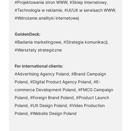
#
Projektowanie stron WWW
, #
Sklep internetowy
,
#
Technologia w reklamie
, #
UI/UX w serwisach WWW
,
#
Wdrożenie analityki internetowej
GoldenDeck:
#
Badania marketingowe
, #
Strategia komunikacji
,
#
Warsztaty strategiczne
For international clients:
#
Advertising Agency Poland
, #
Brand Campaign
Poland
, #
Digital Product Agency Poland
, #
E-
commerce Development Poland
, #
FMCG Campaign
Poland
, #
Foreign Brand Poland
, #
Product Launch
Poland
, #
UX Design Poland
, #
Video Production
Poland
, #
Website Design Poland