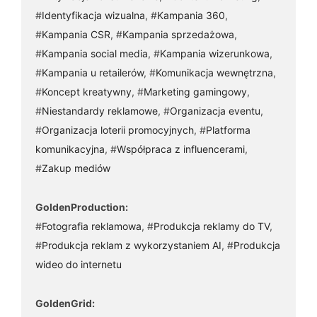
#
Identyfikacja wizualna
, #
Kampania 360
,
#
Kampania CSR
, #
Kampania sprzedażowa
,
#
Kampania social media
, #
Kampania wizerunkowa
,
#
Kampania u retailerów
, #
Komunikacja wewnętrzna
,
#
Koncept kreatywny
, #
Marketing gamingowy
,
#
Niestandardy reklamowe
, #
Organizacja eventu
,
#
Organizacja loterii promocyjnych
, #
Platforma
komunikacyjna
, #
Współpraca z influencerami
,
#
Zakup mediów
GoldenProduction:
#
Fotografia reklamowa
, #
Produkcja reklamy do TV
,
#
Produkcja reklam z wykorzystaniem AI
, #
Produkcja
wideo do internetu
GoldenGrid: