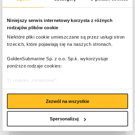
Niniejszy serwis internetowy korzysta z różnych
rodzajów plików cookie
Można. I to razem! Zrobić kolejną pyszną
Niektóre pliki cookie umieszczane są przez usługi stron
kampanię dla muzeum Fabryki Czekolady
trzecich, które pojawiają się na naszych stronach.
E.Wedel
20/07/2026
GoldenSubmarine Sp. z o.o. Sp.k. wykorzystuje
poniższe rodzaje cookies:
1) cookies „serwisowe”:
• sesyjne pliki cookies odtwarzaczy multimedialnych (np.
W CZYM MOŻEMY POMÓC
Zezwól na wszystkie
pliki cookies odtwarzacza flash), na czas trwania sesji
(ang. multimedia player session cookies);
GoldenSubmarine
efektywne
Spersonalizuj
• trwałe pliki cookies służące do personalizacji interfejsu
kampanie reklamowe
Użytkownika na czas trwania sesji lub nieco dłużej (ang.