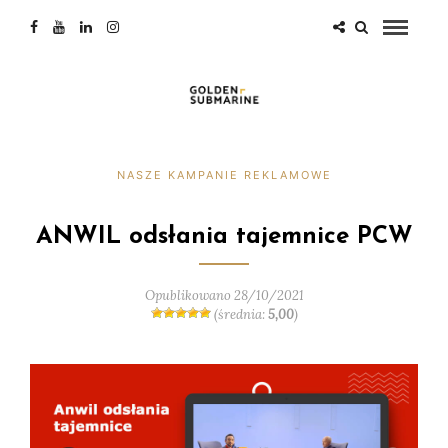
NASZE KAMPANIE REKLAMOWE
ANWIL odsłania tajemnice PCW
Opublikowano 28/10/2021
(średnia:
5,00
)